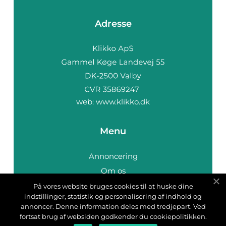
Adresse
web:
www.klikko.dk
Menu
Annoncering
Om os
Cookies
På vores website bruges cookies til at huske dine
indstillinger, statistik og personalisering af indhold og
Kontakt os
annoncer. Denne information deles med tredjepart. Ved
Sitemap
fortsat brug af websiden godkender du cookiepolitikken.