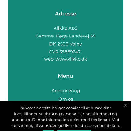
Adresse
web:
www.klikko.dk
Menu
Annoncering
Om os
Cookies
På vores website bruges cookies til at huske dine
indstillinger, statistik og personalisering af indhold og
Kontakt os
annoncer. Denne information deles med tredjepart. Ved
Sitemap
fortsat brug af websiden godkender du cookiepolitikken.